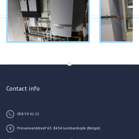
Contact info
058 59 41 22
Prinsenvelddreef 63 ,8434 Lombardsijde (België)